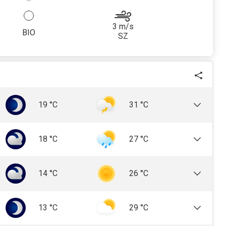
3
m/s
BIO
SZ
19
°C
31
°C
18
°C
27
°C
14
°C
26
°C
13
°C
29
°C