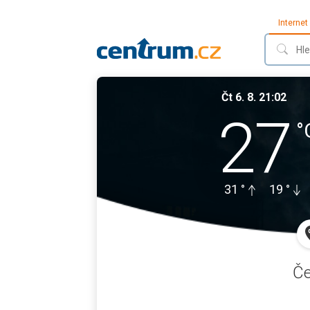
Internet
Čt 6. 8. 21:02
27
°
31
°
19
°
Če