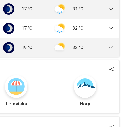
17
°C
31
°C
17
°C
32
°C
19
°C
32
°C
Letoviska
Hory