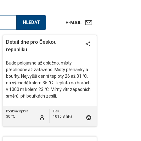
HLEDAT
E-MAIL
Detail dne pro Českou
republiku
Bude polojasno až oblačno, místy
přechodně až zataženo. Místy přeháňky a
bouřky. Nejvyšší denní teploty 26 až 31 °C,
na východě kolem 35 °C. Teplota na horách
v 1000 m kolem 23 °C. Mírný vítr západních
směrů, při bouřkách zesílí.
Pocitová teplota
Tlak
30 ℃
1016,8 hPa